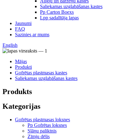
Augļu un dārzeņu kastes
Saliekamas uzglabāšanas kastes
Pp Carton Boexs
Lpp sadalītāja lapas
Jaunumi
FAQ
Sazinies ar mums
English
Mājas
Produkti
Gofrētas plastmasas kastes
Saliekamas uzglabāšanas kastes
Produkts
Kategorijas
Gofrētas plastmasas loksnes
Pp Gofrētas loksnes
Slāņu paliktnis
Zīmju dēlis