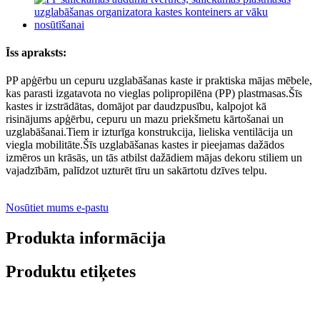
Īss apraksts:
PP apģērbu un cepuru uzglabāšanas kaste ir praktiska mājas mēbele,
kas parasti izgatavota no vieglas polipropilēna (PP) plastmasas.Šīs
kastes ir izstrādātas, domājot par daudzpusību, kalpojot kā
risinājums apģērbu, cepuru un mazu priekšmetu kārtošanai un
uzglabāšanai.Tiem ir izturīga konstrukcija, lieliska ventilācija un
viegla mobilitāte.Šīs uzglabāšanas kastes ir pieejamas dažādos
izmēros un krāsās, un tās atbilst dažādiem mājas dekoru stiliem un
vajadzībām, palīdzot uzturēt tīru un sakārtotu dzīves telpu.
Nosūtiet mums e-pastu
Produkta informācija
Produktu etiķetes