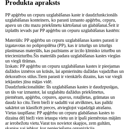
Produkta apraksts
PP apģērbu un cepuru uzglabāšanas kaste ir daudzfunkcionāls
uzglabāšanas konteiners, ko parasti izmanto apģērbu, cepuru,
apavu un citu mazu priekšmetu kārtošanai un glabāšanai.Šeit ir
izplatīts ievads par PP apģērbu un cepuru uzglabāšanas kastēm:
Materiāls: PP apģērbu un cepuru uzglabāšanas kastes parasti ir
izgatavotas no polipropilēna (PP), kas ir izturīgs un izturīgs
plastmasas materiāls, kas pazīstams ar izcilo ķīmisko izturību un
triecienizturību.Šis materiāls padara uzglabāšanas kastes vieglas
un viegli tīrāmas.
Izskats: PP apģērbu un cepuru uzglabāšanas kastes ir pieejamas
dažādos izmēros un krāsās, lai apmierinātu dažādas vajadzības un
dekoratīvos stilus.Tiem parasti ir vienkāršs dizains, kas var viegli
iekļauties jūsu mājas vidē.
Daudzfunkcionalitāte: šīs uzglabāšanas kastes ir daudzpusīgas,
un tās var izmantot, lai uzglabātu dažādus priekšmetus,
piemēram, apģērbu, cepures, apavus, rotaļlietas, grāmatas un
daudz ko citu.Tiem bieži ir sadalīti vai atvilktnes, kas palīdz
sakārtot un klasificēt preces, atvieglojot vajadzīgā atrašanu.
Vietas taupīšana: PP apģērbu un cepuru glabāšanas kastes to
dizaina dēļ bieži vien ietaupa vietu un ir īpaši piemērotas mājām
ar ierobežotu vietu.Varat tos novietot skapjos, zem gultām,
skapjos vai jebkur, kur nepieciešama organizācija.