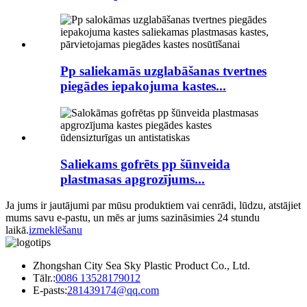
Pp saliekamās uzglabāšanas tvertnes
piegādes iepakojuma kastes...
Saliekams gofrēts pp šūnveida
plastmasas apgrozījums...
Ja jums ir jautājumi par mūsu produktiem vai cenrādi, lūdzu, atstājiet
mums savu e-pastu, un mēs ar jums sazināsimies 24 stundu
laikā.
izmeklēšanu
Zhongshan City Sea Sky Plastic Product Co., Ltd.
Tālr.:
0086 13528179012
E-pasts:
281439174@qq.com