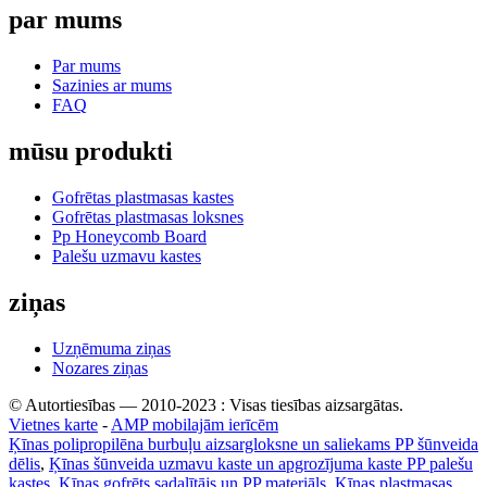
par mums
Par mums
Sazinies ar mums
FAQ
mūsu produkti
Gofrētas plastmasas kastes
Gofrētas plastmasas loksnes
Pp Honeycomb Board
Palešu uzmavu kastes
ziņas
Uzņēmuma ziņas
Nozares ziņas
© Autortiesības — 2010-2023 : Visas tiesības aizsargātas.
Vietnes karte
-
AMP mobilajām ierīcēm
Ķīnas polipropilēna burbuļu aizsargloksne un saliekams PP šūnveida
dēlis
,
Ķīnas šūnveida uzmavu kaste un apgrozījuma kaste PP palešu
kastes
,
Ķīnas gofrēts sadalītājs un PP materiāls
,
Ķīnas plastmasas