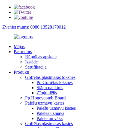
Zvaniet mums: 0086 13528179012
Mājas
Par mums
Rūpnīcas apskate
Izstāde
Sertifikācija
Produkti
Gofrētas plastmasas loksnes
Pp Gofrētas loksnes
Slāņu paliktnis
Zīmju dēlis
Pp Honeycomb Board
Palešu uzmavu kastes
Palešu uzmavu kastes
Paletes uzmava
Palete un vāks
Gofrētas plastmasas kastes