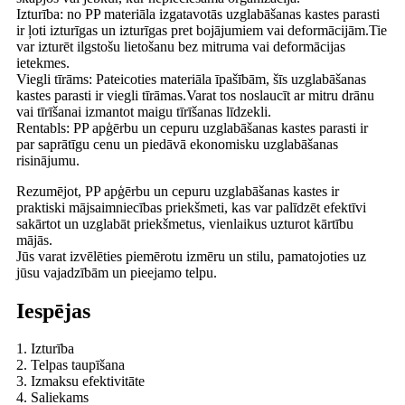
Izturība: no PP materiāla izgatavotās uzglabāšanas kastes parasti
ir ļoti izturīgas un izturīgas pret bojājumiem vai deformācijām.Tie
var izturēt ilgstošu lietošanu bez mitruma vai deformācijas
ietekmes.
Viegli tīrāms: Pateicoties materiāla īpašībām, šīs uzglabāšanas
kastes parasti ir viegli tīrāmas.Varat tos noslaucīt ar mitru drānu
vai tīrīšanai izmantot maigu tīrīšanas līdzekli.
Rentabls: PP apģērbu un cepuru uzglabāšanas kastes parasti ir
par saprātīgu cenu un piedāvā ekonomisku uzglabāšanas
risinājumu.
Rezumējot, PP apģērbu un cepuru uzglabāšanas kastes ir
praktiski mājsaimniecības priekšmeti, kas var palīdzēt efektīvi
sakārtot un uzglabāt priekšmetus, vienlaikus uzturot kārtību
mājās.
Jūs varat izvēlēties piemērotu izmēru un stilu, pamatojoties uz
jūsu vajadzībām un pieejamo telpu.
Iespējas
1. Izturība
2. Telpas taupīšana
3. Izmaksu efektivitāte
4. Saliekams