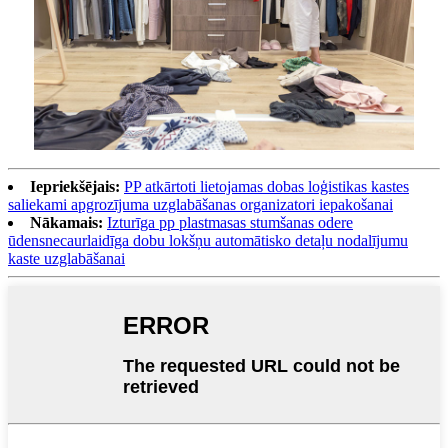
Iepriekšējais:
PP atkārtoti lietojamas dobas loģistikas kastes
saliekami apgrozījuma uzglabāšanas organizatori iepakošanai
Nākamais:
Izturīga pp plastmasas stumšanas odere
ūdensnecaurlaidīga dobu lokšņu automātisko detaļu nodalījumu
kaste uzglabāšanai