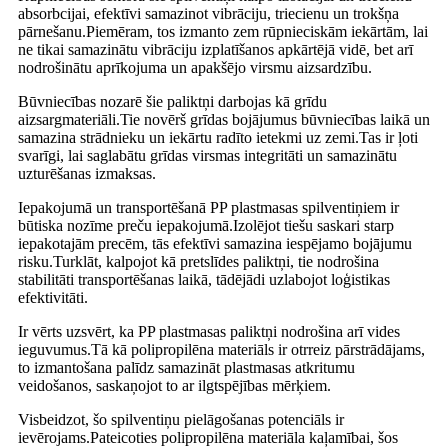
absorbcijai, efektīvi samazinot vibrāciju, triecienu un trokšņa
pārnešanu.Piemēram, tos izmanto zem rūpnieciskām iekārtām, lai
ne tikai samazinātu vibrāciju izplatīšanos apkārtējā vidē, bet arī
nodrošinātu aprīkojuma un apakšējo virsmu aizsardzību.
Būvniecības nozarē šie paliktņi darbojas kā grīdu
aizsargmateriāli.Tie novērš grīdas bojājumus būvniecības laikā un
samazina strādnieku un iekārtu radīto ietekmi uz zemi.Tas ir ļoti
svarīgi, lai saglabātu grīdas virsmas integritāti un samazinātu
uzturēšanas izmaksas.
Iepakojumā un transportēšanā PP plastmasas spilventiņiem ir
būtiska nozīme preču iepakojumā.Izolējot tiešu saskari starp
iepakotajām precēm, tās efektīvi samazina iespējamo bojājumu
risku.Turklāt, kalpojot kā pretslīdes paliktņi, tie nodrošina
stabilitāti transportēšanas laikā, tādējādi uzlabojot loģistikas
efektivitāti.
Ir vērts uzsvērt, ka PP plastmasas paliktņi nodrošina arī vides
ieguvumus.Tā kā polipropilēna materiāls ir otrreiz pārstrādājams,
to izmantošana palīdz samazināt plastmasas atkritumu
veidošanos, saskaņojot to ar ilgtspējības mērķiem.
Visbeidzot, šo spilventiņu pielāgošanas potenciāls ir
ievērojams.Pateicoties polipropilēna materiāla kaļamībai, šos