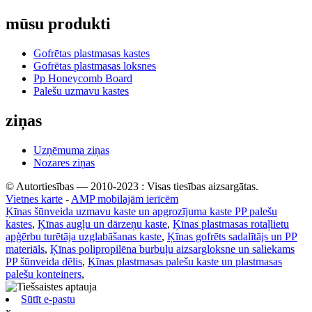
mūsu produkti
Gofrētas plastmasas kastes
Gofrētas plastmasas loksnes
Pp Honeycomb Board
Palešu uzmavu kastes
ziņas
Uzņēmuma ziņas
Nozares ziņas
© Autortiesības — 2010-2023 : Visas tiesības aizsargātas.
Vietnes karte
-
AMP mobilajām ierīcēm
Ķīnas šūnveida uzmavu kaste un apgrozījuma kaste PP palešu
kastes
,
Ķīnas augļu un dārzeņu kaste
,
Ķīnas plastmasas rotaļlietu
apģērbu turētāja uzglabāšanas kaste
,
Ķīnas gofrēts sadalītājs un PP
materiāls
,
Ķīnas polipropilēna burbuļu aizsargloksne un saliekams
PP šūnveida dēlis
,
Ķīnas plastmasas palešu kaste un plastmasas
palešu konteiners
,
Sūtīt e-pastu
x