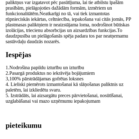
paliktņus var izgatavot pēc pasūtījuma, lai tie atbilstu īpašām
prasībām, pielāgojoties dažādām formām, izmēriem un
funkcionalitātēm.Neatkarīgi no tā, vai tiek izmantotas
rūpnieciskās iekārtas, celtniecība, iepakošana vai citās jomās, PP
plastmasas paliktņiem ir neaizstājama loma, nodrošinot būtiskas
izolācijas, triecienu absorbcijas un aizsardzības funkcijas.To
daudzpusība un pielāgošanās spēja padara tos par neatņemamu
sastāvdaļu daudzās nozarēs.
Iespējas
1.Nodrošina papildu izturību un izturību
2.Pasargā produktus no iekrāvēja bojājumiem
3,100% pārstrādājamas gofrētas loksnes
4. Lieliski piemērots izmantošanai kā slāņošanas paliktnis uz
paletēm, lai izkliedētu svaru.
5. Izstrādāts, lai aizsargātu preces pārvietošanai, nosūtīšanai,
uzglabāšanai vai mazo uzņēmumu iepakojumam
pieteikumu