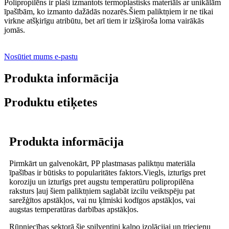
Polipropilēns ir plaši izmantots termoplastisks materiāls ar unikālām
īpašībām, ko izmanto dažādās nozarēs.Šiem paliktņiem ir ne tikai
virkne atšķirīgu atribūtu, bet arī tiem ir izšķiroša loma vairākās
jomās.
Nosūtiet mums e-pastu
Produkta informācija
Produktu etiķetes
Produkta informācija
Pirmkārt un galvenokārt, PP plastmasas paliktņu materiāla
īpašības ir būtisks to popularitātes faktors.Viegls, izturīgs pret
koroziju un izturīgs pret augstu temperatūru polipropilēna
raksturs ļauj šiem paliktņiem saglabāt izcilu veiktspēju pat
sarežģītos apstākļos, vai nu ķīmiski kodīgos apstākļos, vai
augstas temperatūras darbības apstākļos.
Rūpniecības sektorā šie spilventiņi kalpo izolācijai un triecienu