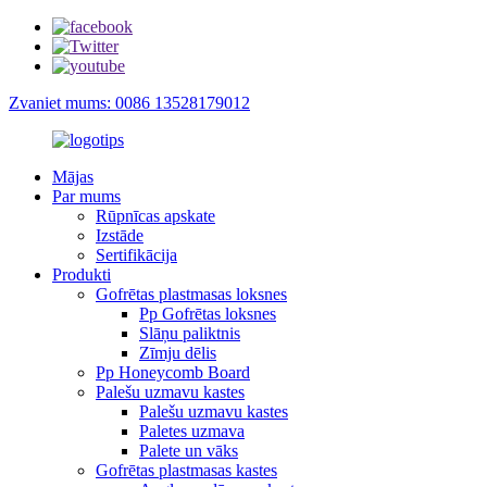
Zvaniet mums: 0086 13528179012
Mājas
Par mums
Rūpnīcas apskate
Izstāde
Sertifikācija
Produkti
Gofrētas plastmasas loksnes
Pp Gofrētas loksnes
Slāņu paliktnis
Zīmju dēlis
Pp Honeycomb Board
Palešu uzmavu kastes
Palešu uzmavu kastes
Paletes uzmava
Palete un vāks
Gofrētas plastmasas kastes