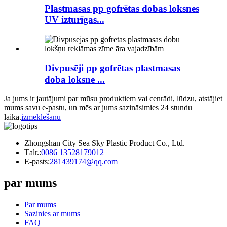
Plastmasas pp gofrētas dobas loksnes
UV izturīgas...
Divpusēji pp gofrētas plastmasas
doba loksne ...
Ja jums ir jautājumi par mūsu produktiem vai cenrādi, lūdzu, atstājiet
mums savu e-pastu, un mēs ar jums sazināsimies 24 stundu
laikā.
izmeklēšanu
Zhongshan City Sea Sky Plastic Product Co., Ltd.
Tālr.:
0086 13528179012
E-pasts:
281439174@qq.com
par mums
Par mums
Sazinies ar mums
FAQ