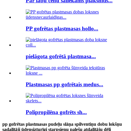
Par labu cenu saliekams plāksnītis...
PP gofrētas plastmasas hollo...
pielāgota gofrētā plastmasa...
Plastmasas pp gofrētais medus...
Polipropilēna gofrēts sh...
pp gofrētas plastmasas pudeļu slāņa spilventiņu dobu lokšņu
sadalītāji ūdensizturīgi starpsienu palešu atdalītāju dēļi