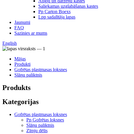
Augļu un dārzeņu kastes
Saliekamas uzglabāšanas kastes
Pp Carton Boexs
Lpp sadalītāja lapas
Jaunumi
FAQ
Sazinies ar mums
English
Mājas
Produkti
Gofrētas plastmasas loksnes
Slāņu paliktnis
Produkts
Kategorijas
Gofrētas plastmasas loksnes
Pp Gofrētas loksnes
Slāņu paliktnis
Zīmju dēlis