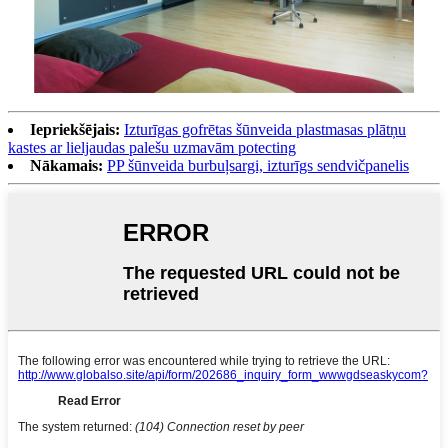
Iepriekšējais:
Izturīgas gofrētas šūnveida plastmasas plātņu
kastes ar lieljaudas palešu uzmavām potecting
Nākamais:
PP šūnveida burbuļsargi, izturīgs sendvičpanelis