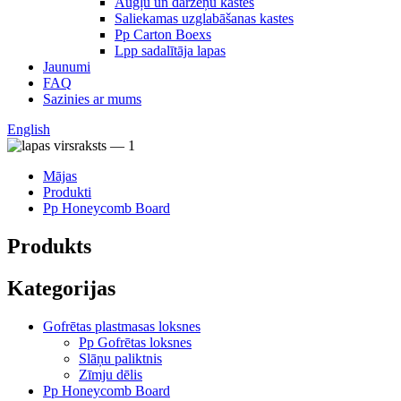
Augļu un dārzeņu kastes
Saliekamas uzglabāšanas kastes
Pp Carton Boexs
Lpp sadalītāja lapas
Jaunumi
FAQ
Sazinies ar mums
English
Mājas
Produkti
Pp Honeycomb Board
Produkts
Kategorijas
Gofrētas plastmasas loksnes
Pp Gofrētas loksnes
Slāņu paliktnis
Zīmju dēlis
Pp Honeycomb Board