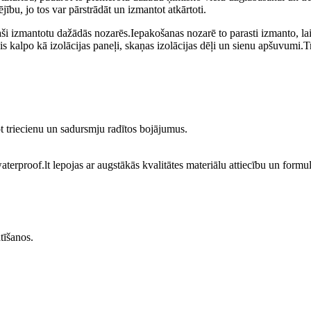
jību, jo tos var pārstrādāt un izmantot atkārtoti.
aši izmantotu dažādās nozarēs.Iepakošanas nozarē to parasti izmanto, lai
 kalpo kā izolācijas paneļi, skaņas izolācijas dēļi un sienu apšuvumi.T
t triecienu un sadursmju radītos bojājumus.
aterproof.lt lepojas ar augstākās kvalitātes materiālu attiecību un formu
tīšanos.