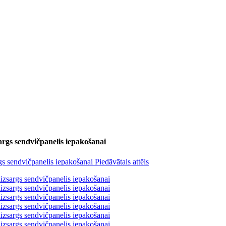
args sendvičpanelis iepakošanai