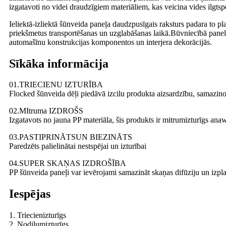
izgatavoti no videi draudzīgiem materiāliem, kas veicina vides ilgtspē
Ieliektā-izliektā šūnveida paneļa daudzpusīgais raksturs padara to pl
priekšmetus transportēšanas un uzglabāšanas laikā.Būvniecībā panelis
automašīnu konstrukcijas komponentos un interjera dekorācijās.
Sīkāka informācija
01.TRIECIENU IZTURĪBA
Flocked šūnveida dēļi piedāvā izcilu produkta aizsardzību, samazino
02.MItruma IZDROŠS
Izgatavots no jauna PP materiāla, šis produkts ir mitrumizturīgs anaw
03.PASTIPRINĀTSUN BIEZINĀTS
Paredzēts palielinātai nestspējai un izturībai
04.SUPER SKAŅAS IZDROŠĪBA
PP šūnveida paneļi var ievērojami samazināt skaņas difūziju un izpla
Iespējas
1. Triecienizturīgs
2. Nodilumizturīgs