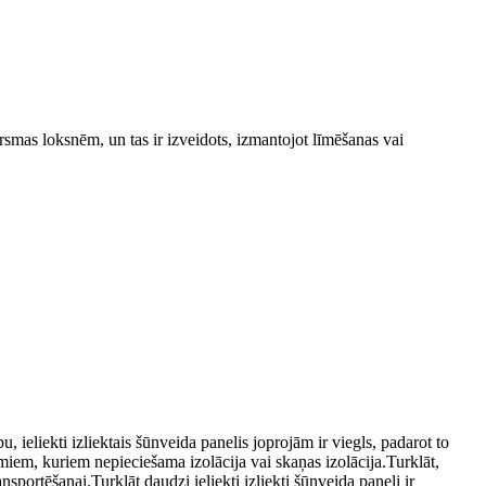
irsmas loksnēm, un tas ir izveidots, izmantojot līmēšanas vai
bu, ieliekti izliektais šūnveida panelis joprojām ir viegls, padarot to
umiem, kuriem nepieciešama izolācija vai skaņas izolācija.Turklāt,
portēšanai.Turklāt daudzi ieliekti izliekti šūnveida paneļi ir