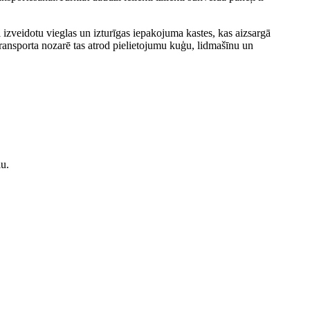
 izveidotu vieglas un izturīgas iepakojuma kastes, kas aizsargā
ransporta nozarē tas atrod pielietojumu kuģu, lidmašīnu un
lu.