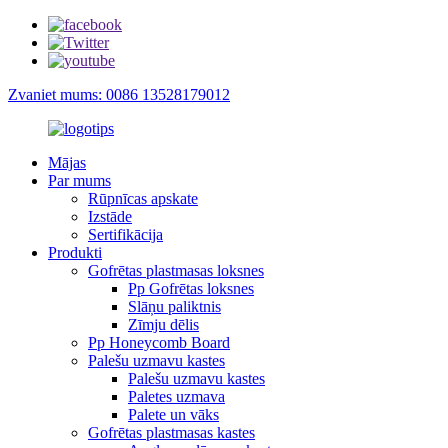
Zvaniet mums: 0086 13528179012
Mājas
Par mums
Rūpnīcas apskate
Izstāde
Sertifikācija
Produkti
Gofrētas plastmasas loksnes
Pp Gofrētas loksnes
Slāņu paliktnis
Zīmju dēlis
Pp Honeycomb Board
Palešu uzmavu kastes
Palešu uzmavu kastes
Paletes uzmava
Palete un vāks
Gofrētas plastmasas kastes