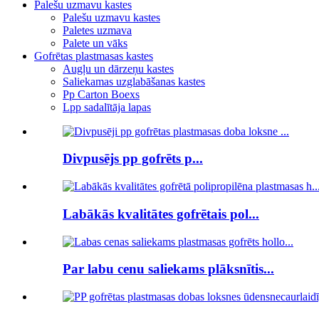
Palešu uzmavu kastes
Palešu uzmavu kastes
Paletes uzmava
Palete un vāks
Gofrētas plastmasas kastes
Augļu un dārzeņu kastes
Saliekamas uzglabāšanas kastes
Pp Carton Boexs
Lpp sadalītāja lapas
Divpusējs pp gofrēts p...
Labākās kvalitātes gofrētais pol...
Par labu cenu saliekams plāksnītis...