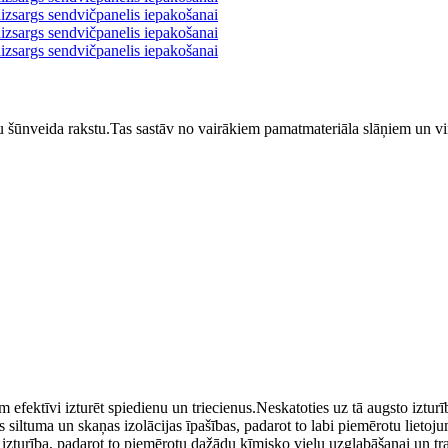
ainu šūnveida rakstu.Tas sastāv no vairākiem pamatmateriāla slāņiem un v
tam efektīvi izturēt spiedienu un triecienus.Neskatoties uz tā augsto izturī
 siltuma un skaņas izolācijas īpašības, padarot to labi piemērotu lietoj
zturība, padarot to piemērotu dažādu ķīmisko vielu uzglabāšanai un trans