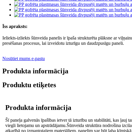
Īss apraksts:
Ieliekts-izliekts šūnveida panelis ir īpaša strukturēta plāksne ar viļņ
presēšanas procesus, lai izveidotu izturīgu un daudzpusīgu paneli.
Nosūtiet mums e-pastu
Produkta informācija
Produktu etiķetes
Produkta informācija
Šī paneļa galvenās īpašības ietver tā izturību un stabilitāti, kas ļauj 
viegli lietojamu un apstrādājamu.Šūnveida struktūra nodrošina izcilas
atkarībā no izmantotajiem materiāliem, panelim var būt laba ķīmiskā i